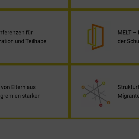
onferenzen für
MELT – M
ation und Teilhabe
der Schu
n von Eltern aus
Struktur
rngremien stärken
Migrant