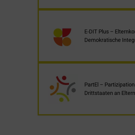
E-DIT Plus – Elternk
Demokratische Integr
PartEl – Partizipatio
Drittstaaten an Elte