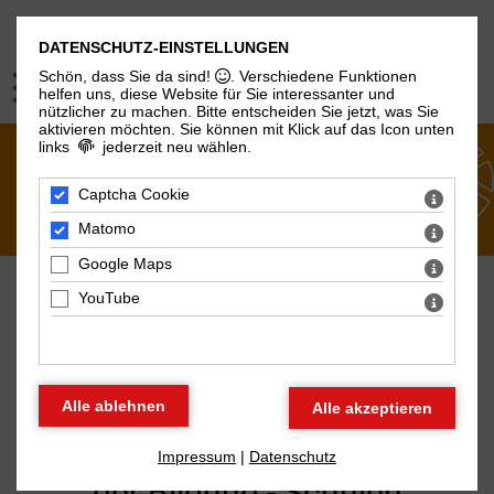
DATENSCHUTZ-EINSTELLUNGEN
Schön, dass Sie da sind!
. Verschiedene Funktionen
helfen uns, diese Website für Sie interessanter und
nützlicher zu machen.
Bitte entscheiden Sie jetzt, was Sie
aktivieren möchten. Sie können mit Klick auf das Icon unten
links
jederzeit neu wählen.
ÜBER UNS
Captcha Cookie
Matomo
Google Maps
YouTube
AKTUELLES AUS DEM BBT
Fachinterview: Grenzzonen
Impressum
|
Datenschutz
der Bildung - Schulen