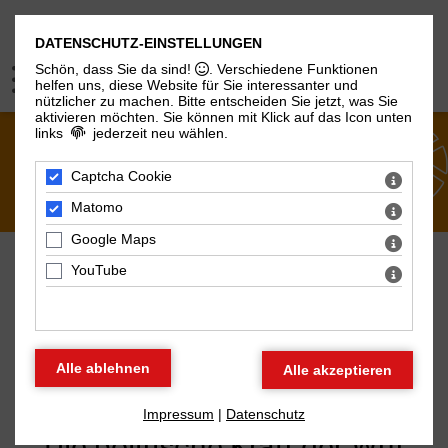
DATENSCHUTZ-EINSTELLUNGEN
Schön, dass Sie da sind!
. Verschiedene Funktionen
helfen uns, diese Website für Sie interessanter und
nützlicher zu machen.
Bitte entscheiden Sie jetzt, was Sie
aktivieren möchten. Sie können mit Klick auf das Icon unten
links
jederzeit neu wählen.
ÜBER UNS
Captcha Cookie
Matomo
Google Maps
YouTube
AKTUELLES AUS DEM BBT
Internationaler Frauentag:
Impressum
|
Datenschutz
Die politische Kraft der Wut