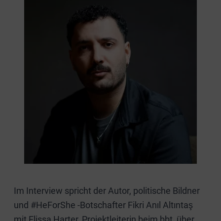
Im Interview spricht der Autor, politische Bildner
und #HeForShe -Botschafter Fikri Anıl Altıntaş
mit Elissa Harter, Projektleiterin beim bbt, über